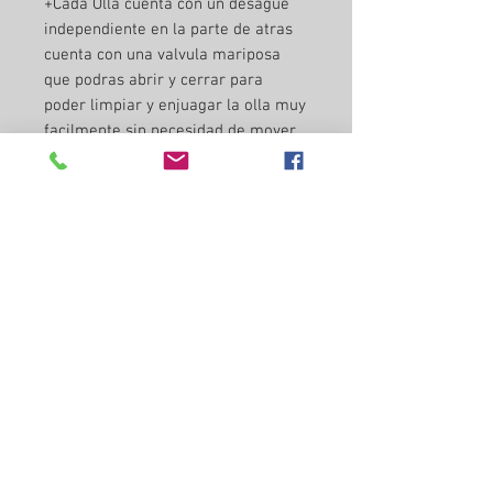
+Cada Olla cuenta con un desague
independiente en la parte de atras
cuenta con una valvula mariposa
que podras abrir y cerrar para
poder limpiar y enjuagar la olla muy
facilmente sin necesidad de mover
las ollas.
*Puedes personalizar tu equipo con
tu logo para que se vea !bien padre!
Todo el Equipo es fabricado con un
calibre grueso .14 en acero
inoxidable grado alimenticio
Este equipo se fabricaron cervezas
de calidad comercial y funciona
excelente . Garantizamos su
funcionabilidad. Estamos seguros
que su calidad te va a encantar
como son todos nuestros equipos