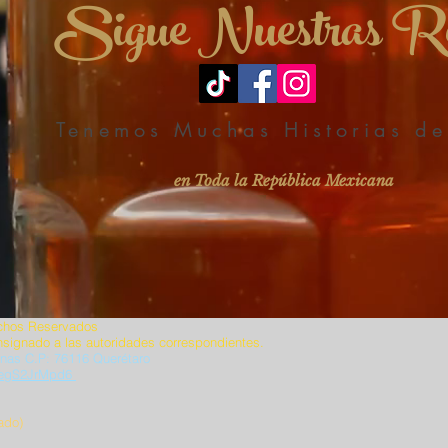
Sigue Nuestras R
Tenemos Muchas Historias de
en Toda la República Mexicana
chos Reservados
signado a las autoridades correspondientes.
linas C.P: 76116 Querétaro
REegS2JrMpd6
ado)