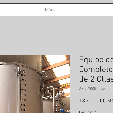
Más...
Equipo d
Completo 
de 2 Olla
SKU: 700lt brewhous
185.000,00 M
Cantidad
*