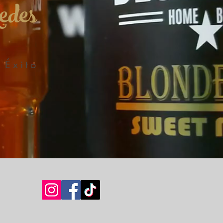
edes
 Éxito