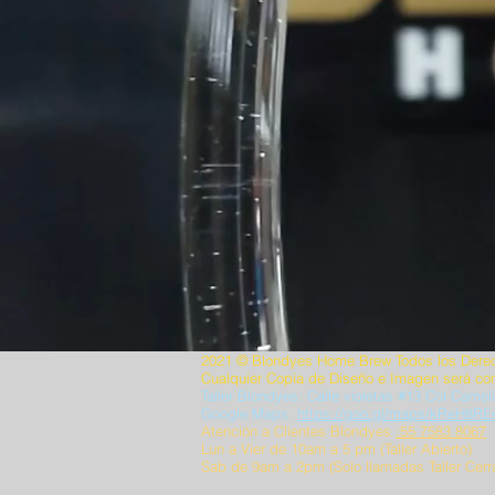
2021 © Blondyes Home Brew Todos los Dere
Cualquier Copia de Diseño e Imagen será con
Taller Blondyes: Calle violetas #13 Col Came
Google Maps:
https://goo.gl/maps/kReH8
Atención a Clientes Blondyes
:55 7583 8067
Lun a Vier de 10am a 5 pm (Taller Abierto)
Sab de 9am a 2pm (Solo llamadas Taller Cerr