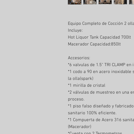
Equipo Completo de Cocción 2 oll
Incluye:
Hot Liquor Tank Capacidad 700lt
Macerador Capacidad:850lt
Accesorios:
*6 valvulas de 1.5" TRI CLAMP en i
*1 codo a 90 en acero inoxidable
la olla(spark)
*1 mirilla de cristal
*2 válvulas de muestreo en una en
proceso.
*1 piso falso diseñado y fabricad
sanitario 100% eficiente.
*1 Compuerta de Acero 316 sanita
(Macerador)
*Cuenta con 2 Termometros