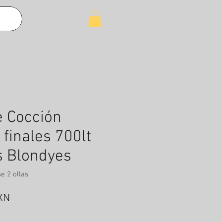
e Cocción
finales 700lt
s Blondyes
e 2 ollas
Precio
XN