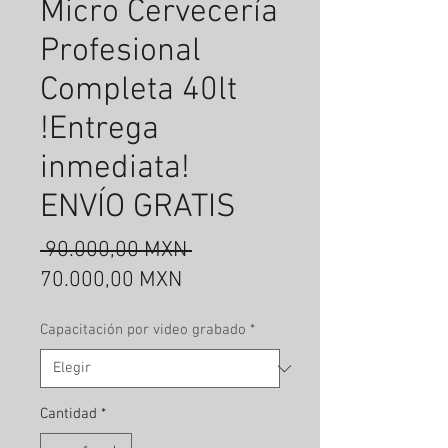
Micro Cervecería
Profesional
Completa 40lt
!Entrega
inmediata!
ENVÍO GRATIS
Precio
 90.000,00 MXN 
Precio
70.000,00 MXN
de
Capacitación por video grabado
*
oferta
Cantidad
*