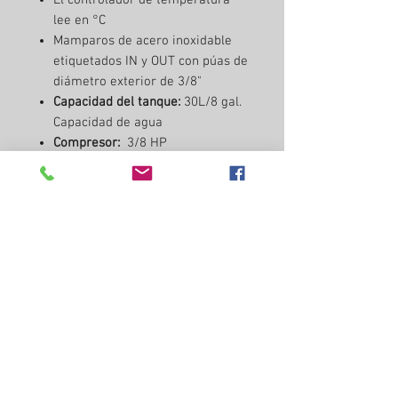
lee en °C
Mamparos de acero inoxidable
etiquetados IN y OUT con púas de
diámetro exterior de 3/8"
Capacidad del tanque:
30L/8 gal.
Capacidad de agua
Compresor:
3/8 HP
Capacidad de enfriamiento:
780
vatios/2600 btu/0,26 toneladas
Refrigerante:
R134a
Voltaje:
110 V (3,6 amperios)
Dimensiones:
16,1" x 16,1" x 26"
Ruedas incluidas
Certificado CE
Altura máxima de elevación: 21,3
pies (6,5 m)
Advertencia :
No configure el
controlador de temperatura del
depósito a una temperatura inferior