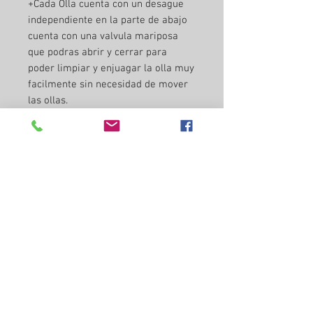
+Cada Olla cuenta con un desague
independiente en la parte de abajo
cuenta con una valvula mariposa
que podras abrir y cerrar para
poder limpiar y enjuagar la olla muy
facilmente sin necesidad de mover
las ollas.
Todo el Equipo es fabricado con un
calibre grueso .14 en acero
inoxidable grado alimenticio 304 .
En este equipo se fabricaron
cervezas de calidad comercial y
funciona excelente . Garantizamos
su funcionabilidad. Estamos seguros
que su calidad te va a encantar
como son todos nuestros equipos
blondyes.