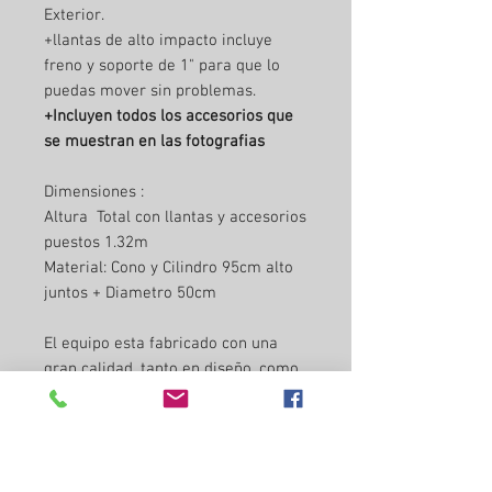
Exterior.
+llantas de alto impacto incluye
freno y soporte de 1" para que lo
puedas mover sin problemas.
+Incluyen todos los accesorios que
se muestran en las fotografias
Dimensiones :
Altura Total con llantas y accesorios
puestos 1.32m
Material: Cono y Cilindro 95cm alto
juntos + Diametro 50cm
El equipo esta fabricado con una
gran calidad, tanto en diseño, como
en acabados esteticos tanto
exteriores, como interiores cuenta
con todas las soldaduras en
acabado sanitario.
!Estamos seguros