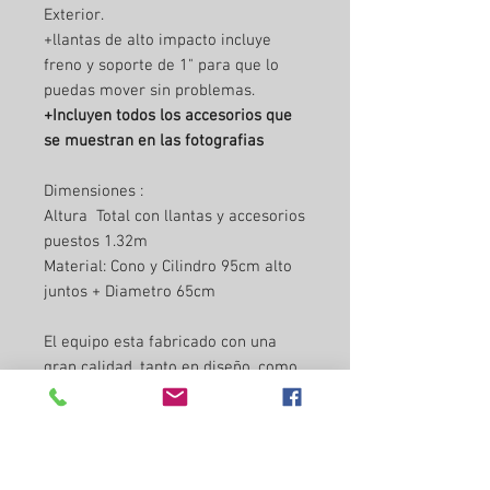
Exterior.
+llantas de alto impacto incluye
freno y soporte de 1" para que lo
puedas mover sin problemas.
+Incluyen todos los accesorios que
se muestran en las fotografias
Dimensiones :
Altura Total con llantas y accesorios
puestos 1.32m
Material: Cono y Cilindro 95cm alto
juntos + Diametro 65cm
El equipo esta fabricado con una
gran calidad, tanto en diseño, como
en acabados esteticos tanto
exteriores, como interiores cuenta
con todas las soldaduras en
acabado sanitario.
!Estamos seguros