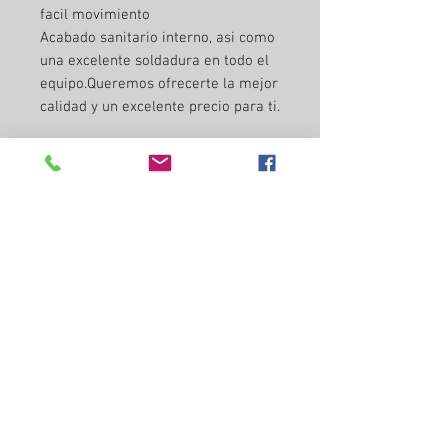
facil movimiento
Acabado sanitario interno, asi como
una excelente soldadura en todo el
equipo.Queremos ofrecerte la mejor
calidad y un excelente precio para ti.
Se fabrica de 2 a 3 semanas habiles
el envio es por parte del comprador
enviamos por 3 guerras.
Sigue Nuestras Redes