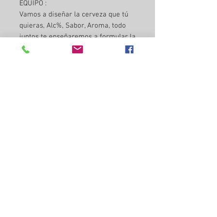
EQUIPO :
Vamos a diseñar la cerveza que tú
quieras, Alc%, Sabor, Aroma, todo
juntos te enseñaremos a formular la
receta , te mostraremos los mejores
provedores de insumos para ti, te
enseñaremos como comprar te
daran un precio especial por ser
nuestro cliente.Vamos a enseñarte
todo desde la instalación de tu
equipo, hasta como hacer una
cerveza profesional de principio a
fin ya podrás ponerle tu marca. Y
empezar un camino más profesional
como cervecero homebrewe´r
Te enseñaremos, los procesos
correctos de Cocción, Fermentación,
Maduracion, Clarificación,
Carbonatación y Embotellamiento
profesional. con C02 conectores