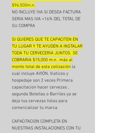
$96,500m.n.
NO INCLUYE IVA SI DESEA FACTURA
SERIA MAS IVA +16% DEL TOTAL DE
SU COMPRA
SI QUIERES QUE TE CAPACITEN EN
TU LUGAR Y TE AYUDEN A INSTALAR
TODA TU CERVECERIA JUNTOS SE
COBRARIA $15,000 m.n. más al
monto total de esta cotización
la
cual incluye AVIÓN, Viaticos y
hospedaje son 2 veces Primera
capacitacion hacer cervezas ,
segunda Botellas o Barriles ya se
deja tus cervezas listas para
comercializar tu marca.
CAPACITACION COMPLETA EN
NUESTRAS INSTALACIONES CON TU