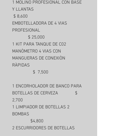
1 MOLINO PROFESIONAL CON BASE
Y LLANTAS
$ 8,600
EMBOTELLADORA DE 4 VIAS
PROFESIONAL
$ 25,000
1 KIT PARA TANQUE DE C02
MANÒMETRO 4 VIAS CON
MANGUERAS DE CONEXIÒN
RÀPIDAS
$ 7,500
1 ENCORHOLADOR DE BANCO PARA
BOTELLAS DE CERVEZA $
2,700
1 LIMPIADOR DE BOTELLAS 2
BOMBAS
$4,800
2 ESCURRIDORES DE BOTELLAS