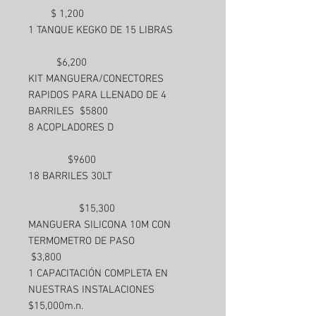
$ 1,200
1 TANQUE KEGKO DE 15 LIBRAS
$6,200
KIT MANGUERA/CONECTORES
RAPIDOS PARA LLENADO DE 4
BARRILES $5800
8 ACOPLADORES D
$9600
18 BARRILES 30LT
$15,300
MANGUERA SILICONA 10M CON
TERMOMETRO DE PASO
$3,800
1 CAPACITACIÓN COMPLETA EN
NUESTRAS INSTALACIONES
$15,000m.n.