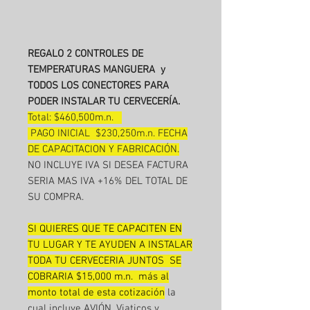
REGALO 2 CONTROLES DE
TEMPERATURAS MANGUERA y
TODOS LOS CONECTORES PARA
PODER INSTALAR TU CERVECERÍA.
Total: $460,500m.n.
PAGO INICIAL $230,250m.n. FECHA
DE CAPACITACION Y FABRICACIÓN.
NO INCLUYE IVA SI DESEA FACTURA
SERIA MAS IVA +16% DEL TOTAL DE
SU COMPRA.
SI QUIERES QUE TE CAPACITEN EN
TU LUGAR Y TE AYUDEN A INSTALAR
TODA TU CERVECERIA JUNTOS SE
COBRARIA $15,000 m.n. más al
monto total de esta cotización
la
cual incluye AVIÓN, Viaticos y