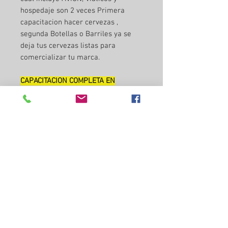
hospedaje son 2 veces Primera
capacitacion hacer cervezas ,
segunda Botellas o Barriles ya se
deja tus cervezas listas para
comercializar tu marca.
CAPACITACION COMPLETA EN
NUESTRAS INSTALACIONES CON TU
EQUIPO
:Vamos a diseñar la cerveza
que tú quieras, Alc%, Sabor, Aroma,
todo juntos te enseñaremos a
formular la receta , te mostraremos
los mejores provedores de insumos
para ti, te enseñaremos como
comprar te daran un precio especial
por ser nuestro cliente.Vamos a
enseñarte todo desde la instalación
de tu equipo, hasta como hacer una
cerveza profesional de principio a