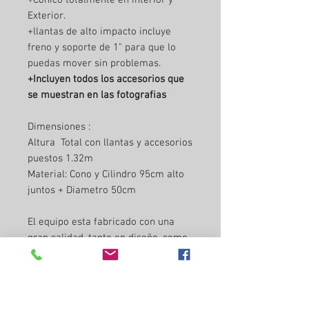
Exterior.
+llantas de alto impacto incluye
freno y soporte de 1" para que lo
puedas mover sin problemas.
+Incluyen todos los accesorios que
se muestran en las fotografias
Dimensiones :
Altura Total con llantas y accesorios
puestos 1.32m
Material: Cono y Cilindro 95cm alto
juntos + Diametro 50cm
El equipo esta fabricado con una
gran calidad, tanto en diseño, como
en acabados esteticos tanto
exteriores, como interiores cuenta
con todas las soldaduras en
acabado sanitario.
!Estamos seguros