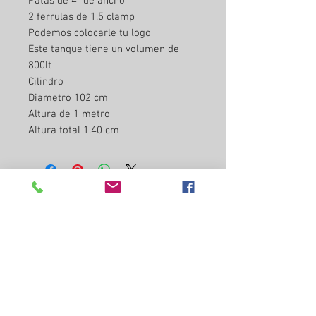
Patas de 4" de ancho
2 ferrulas de 1.5 clamp
Podemos colocarle tu logo
Este tanque tiene un volumen de
800lt
Cilindro
Diametro 102 cm
Altura de 1 metro
Altura total 1.40 cm
Sigue Nuestras Redes
Tenemos Muchas
Historias de Éxito