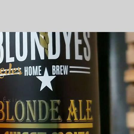
edes
 Éxito