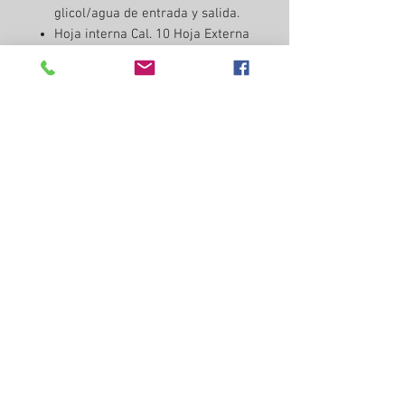
glicol/agua de entrada y salida.
Hoja interna Cal. 10 Hoja Externa
Cal. 14
Serpetin Largo de conexión
rápida muy eficiente. Fabricado
con tuberia de acero inoxidable
316 grado alimenticio puro.(Si
eliges Serpentín)
Sistema Enchaquetado Half pipe
coil jacke con Aislante de 2" en
Cono y Cilindro (Si eliges
Enchaquetado)
Conector interno clamp para
Rueda CIP. incluye la Rueda CIP
Nosotros hacemos cervezas en
el, todo su funcionamiento con gusto
te podemos ayudar a ser más
eficiente tus procesos. Incluye todos